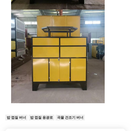
이
트
맵
사
생
활
보
호
정
밥 껍질 버너
밥 껍질 용광로
곡물 건조기 버너
책