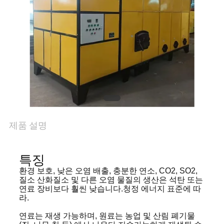
리
연
락
주
세
제품 설명
요
특징
뉴
환경 보호, 낮은 오염 배출, 충분한 연소, CO2, SO2,
질소 산화질소 및 다른 오염 물질의 생산은 석탄 또는
스
연료 장비보다 훨씬 낮습니다.청정 에너지 표준에 따
라.
연료는 재생 가능하며, 원료는 농업 및 산림 폐기물