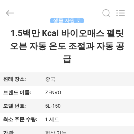
2018
-
2026
ANHUI
생물 자원 로
ZENVO
TECHNOLOGY
1.5백만 Kcal 바이오매스 펠릿
집
CO.,
LTD.
All
오븐 자동 온도 조절과 자동 공
Rights
제
Reserved.
급
품
원래 장소:
중국
우
브랜드 이름:
ZENVO
리
모델 번호:
5L-150
에
최소 주문 수량:
1 세트
대
가격:
협상 가능