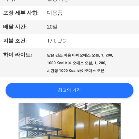
하
포장 세부 사항:
대용품
여
배달 시간:
20일
지불 조건:
T/T, L/C
공
장
하이 라이트:
,
,
,
낮은 건조 비용 바이오매스 오븐
1
200
,
,
,
1000 Kcal 바이오매스 오븐
1
200
여
시간당 1000 Kcal 바이오매스 오븐
행
최고의 가격
품
질
관