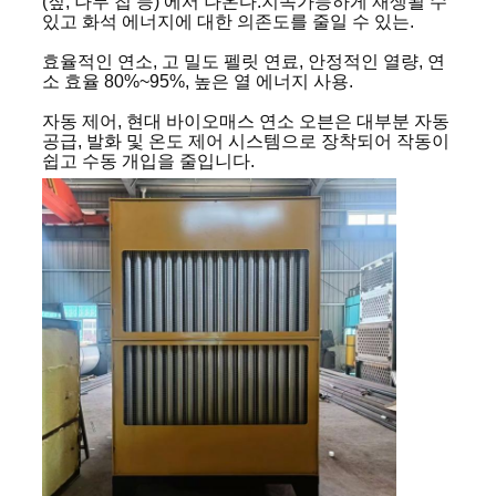
인
(짚, 나무 칩 등) 에서 나온다.지속가능하게 재생될 수
있고 화석 에너지에 대한 의존도를 줄일 수 있는.
용
효율적인 연소, 고 밀도 펠릿 연료, 안정적인 열량, 연
소 효율 80%~95%, 높은 열 에너지 사용.
문
자동 제어, 현대 바이오매스 연소 오븐은 대부분 자동
공급, 발화 및 온도 제어 시스템으로 장착되어 작동이
을
쉽고 수동 개입을 줄입니다.
요
구
하
세
요
사