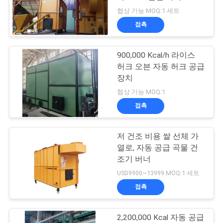
협상 가능 MOQ:1 세트
연
접촉
락
900,000 Kcal/h 라이스
주
허크 오븐 자동 허크 공급
세
장치
협상 가능 MOQ:1
요
접촉
뉴
저 건조 비용 쌀 선체 가
열로, 자동 공급 곡물 건
스
조기 버너
USD9900~13999 MOQ:1 세트
인
접촉
용
2,200,000 Kcal 자동 공급