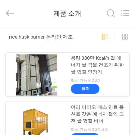
2018
-
2026
제품 소개
ANHUI
ZENVO
TECHNOLOGY
CO.,
집
LTD.
All
rice husk burner 온라인 제조
Rights
Reserved.
제
용량 300만 Kcal/h 열 에
품
너지 쌀 곡물 건조기 위한
쌀 껍질 연장기
협상 가능 MOQ:1
우
접촉
리
여러 바이오 매스 연료 옵
에
션을 갖춘 에너지 절약 고
대
전 쌀 껍질 버너
협상 가능 MOQ:1 세트