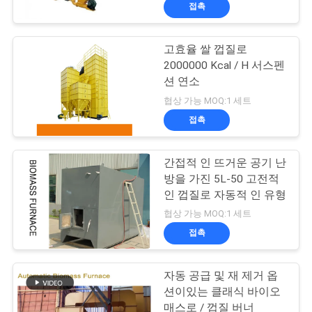
하
접촉
여
고효율 쌀 껍질로
2000000 Kcal / H 서스펜
공
션 연소
장
협상 가능 MOQ:1 세트
접촉
여
행
간접적 인 뜨거운 공기 난
방을 가진 5L-50 고전적
인 껍질로 자동적 인 유형
품
협상 가능 MOQ:1 세트
질
접촉
관
자동 공급 및 재 제거 옵
리
션이있는 클래식 바이오
매스로 / 껍질 버너