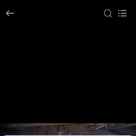
2018
-
2026
ANHUI
ZENVO
TECHNOLOGY
CO.,
집
LTD.
All
Rights
Reserved.
제
품
우
리
에
대