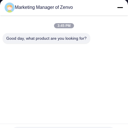
하
Marketing Manager of Zenvo
여
3:45 PM
공
Good day, what product are you looking for?
장
여
행
품
질
관
큰 음란은 먼지와 가벼운 불순물 열망과 프리 청정기를 낟알
리
로 만듭니다