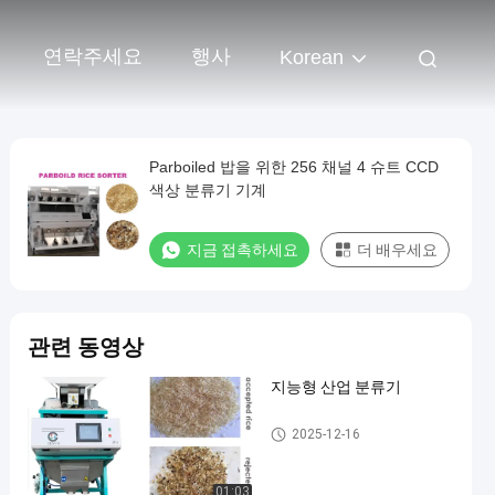
연락주세요
행사
Korean
Parboiled 밥을 위한 256 채널 4 슈트 CCD
색상 분류기 기계
지금 접촉하세요
더 배우세요
관련 동영상
지능형 산업 분류기
쌀 색상 정렬
2025-12-16
01:03