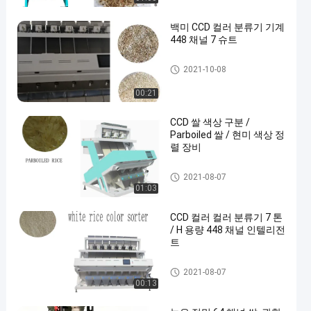
백미 CCD 컬러 분류기 기계
448 채널 7 슈트
쌀 색상 정렬
2021-10-08
00:21
CCD 쌀 색상 구분 /
Parboiled 쌀 / 현미 색상 정
렬 장비
쌀 색상 정렬
2021-08-07
01:03
CCD 컬러 컬러 분류기 7 톤
/ H 용량 448 채널 인텔리전
트
쌀 색상 정렬
2021-08-07
00:13