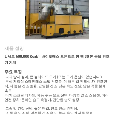
연
락
주
세
제품 설명
요
2 세트 600,000 Kcal/h 바이오매스 오븐으로 한 팩 30 톤 곡물 건조
기 기계
뉴
주요 특징
·파괴 방지 설계, 큰 블레이드 오거 (또는 오거 옵션이 없습니다.)
스
·부식 저항성 스테인레스 스틸 건조층, 더 빠른 열 전도성..대 건조면
적, 더 높은 건조 효율, 균일한 건조..낮은 속도 전달, 낮은 곡물 분쇄
속도.
인
·터치 스크린 디자인, 자동 수동 모드 선택.·다양한 열 소스 옵션, 여러
안전 장치.·온라인 습도 측정기, 간단한 습도 설정.
용
·고속 및 간접 난방, 좋은 단열. 연료 연소 완전히.
· 자동 온도 조절, 일정한 건조 온도, 높은 온도의 자동 종료.