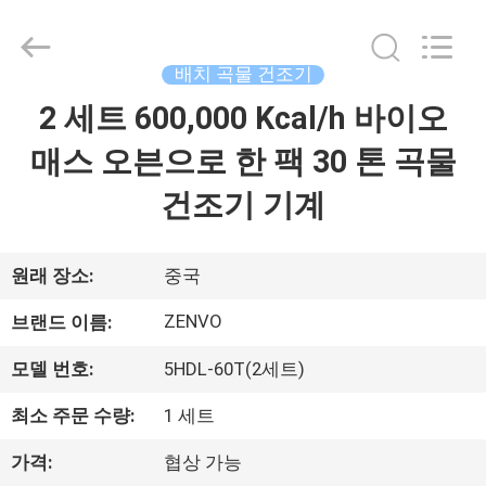
2018
-
2026
ANHUI
ZENVO
배치 곡물 건조기
TECHNOLOGY
CO.,
2 세트 600,000 Kcal/h 바이오
집
LTD.
All
Rights
매스 오븐으로 한 팩 30 톤 곡물
Reserved.
제
건조기 기계
품
원래 장소:
중국
우
ZENVO
브랜드 이름:
리
모델 번호:
5HDL-60T(2세트)
에
최소 주문 수량:
1 세트
대
가격:
협상 가능