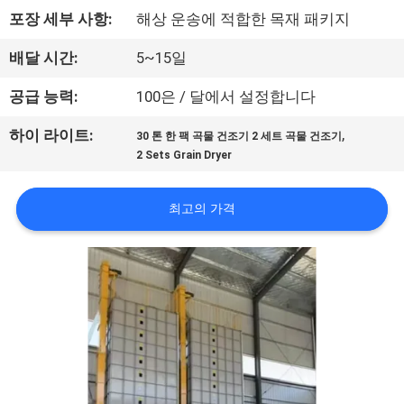
하
포장 세부 사항:
해상 운송에 적합한 목재 패키지
여
배달 시간:
5~15일
공
공급 능력:
100은 / 달에서 설정합니다
장
,
하이 라이트:
30 톤 한 팩 곡물 건조기 2 세트 곡물 건조기
2 Sets Grain Dryer
여
행
최고의 가격
품
질
관
리