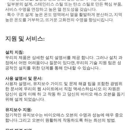
문
· 일부분의 설계, 스테인리스 스틸 또는 탄소 스틸로 만든 핵심 부품,
서비스 수명을 연장하고 높은 열 전도성을 갖습니다.
을
· 특수 구조 설계: 높은 온도 영역에서 열을 활발하게 분산하고, 지역
높은 온도를 거부하고, 뜨거운 고화전의 수명을 향상시킵니다.
요
구
지원 및 서비스:
하
설치 지침:
우리의 제품은 상세한 설치 설명서를 제공 합니다. 그러나 설치 과
세
정에서 어떤 어려움이나 질문이 있다면,우리의 기술 지원 팀은 성
공적인 설치를 위한 단계를 통해 안내할 수 있습니다..
요
사용 설명서 및 문서:
사용자 설명서, 유지보수 가이드 및 문제 해결 팁을 포함한 광범위
한 문서에 우리의 웹 사이트에서 직접 액세스하십시오.이 자원은
사
당신이 쉽게 이해 하 고 작동 하 고 당신의 바이오 매스 오븐을 돕기
위해 설계 되었습니다.
이
유지보수 지원:
트
정기적인 유지보수는 바이오매스 오븐의 수명과 성능에 매우 중요
합니다.그리고 오븐이 원활하게 작동하도록 하는 최선의 방법.
맵