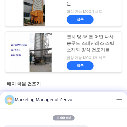
논
협상 가능 MOQ:1 세트
접촉
뱃치 당 35 톤 어떤 나사
송곳도 스테인레스 스틸
소재와 양식 건조기를 타
이핑하지 않습니다
협상 가능 MOQ:1개 세트
접촉
배치 곡물 건조기
Grain Drying System with 90-Ton Daily Capacity
Marketing Manager of Zenvo
시간당 30 톤의 곡물 건조기 고효율과 에너지 절감
11:00 AM
씨앗 밀 옥수수 쌀 곡물 건조기 70 톤/배치 용량 뜨거운 공기 온도
60~130°C 16.603kw