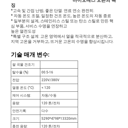
바이오매스 오븐의 특
이
징
*고속 및 간접 난방, 좋은 단열. 연료 연소 완전히.
트
* 자동 온도 조절, 일정한 건조 온도, 높은 온도의 자동 종료
* 일부분의 설계, 스테인리스 스틸 또는 탄소 스틸로 만든 핵
심 부품, 서비스 수명을 연장하고
맵
높은 열전도성
*특별 구조 설계: 고온 영역에서 열을 적극적으로 분산하고,
지역 고온을 거부하고, 뜨거운 고온의 수명을 향상시킵니다.
사
기술 매개 변수:
생
쌀 곡물 건조기
탈수율 (%):
00.5-16
활
전압:
220V/380V
보
열풍 온도 (°C):
< 120
제어 시스템:
자동/수동
호
용량:
120 톤/전차
정
안전기록:
다수
크기:
5290*4798*13320mm
책
충전 용량:
120 톤/전차