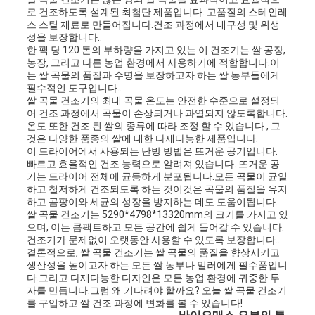
인
로 건조하도록 설계된 최첨단 제품입니다. 고품질의 스테인레
스 스틸 재료로 만들어집니다.건조 과정에서 내구성 및 위생
용
성을 보장합니다..
한 팩 당 120 톤의 부하량을 가지고 있는 이 건조기는 쌀 공장,
문
농장, 그리고 다른 농업 환경에서 사용하기에 적합합니다.이
는 쌀 곡물의 품질과 수명을 보장하고자 하는 쌀 농부들에게
필수적인 도구입니다..
을
쌀 곡물 건조기의 최대 곡물 온도는 안전한 수준으로 설정되
어 건조 과정에서 곡물이 손상되거나 과열되지 않도록합니다.
요
온도 또한 건조 된 쌀의 종류에 따라 조정 할 수 있습니다., 그
것은 다양한 품종의 쌀에 대한 다재다능한 제품입니다.
구
이 드라이어에서 사용되는 난방 방법은 뜨거운 공기입니다.
빠르고 효율적인 건조 능력으로 알려져 있습니다. 뜨거운 공
기는 드라이어 전체에 균등하게 분포됩니다.모든 곡물이 균일
하
하고 철저하게 건조되도록 하는 것이것은 곡물의 품질을 유지
하고 곰팡이와 세균의 성장을 방지하는 데도 도움이됩니다.
세
쌀 곡물 건조기는 5290*4798*13320mm의 크기를 가지고 있
으며, 이는 콤팩트하고 모든 공간에 쉽게 들어갈 수 있습니다.
건조기가 문제없이 오랫동안 사용할 수 있도록 보장합니다..
요
결론적으로, 쌀 곡물 건조기는 쌀 곡물의 품질을 향상시키고
생산성을 높이고자 하는 모든 쌀 농부나 밀러에게 필수품입니
다.그리고 다재다능한 디자인은 모든 농업 환경에 귀중한 투
자를 만듭니다.그럼 왜 기다려야 할까요? 오늘 쌀 곡물 건조기
사
를 구입하고 쌀 건조 과정에 변화를 볼 수 있습니다!