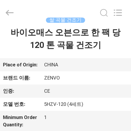
2018
-
2026
ANHUI
쌀 곡물 건조기
ZENVO
TECHNOLOGY
바이오매스 오븐으로 한 팩 당
집
CO.,
LTD.
All
120 톤 곡물 건조기
Rights
제
Reserved.
품
Place of Origin:
CHINA
브랜드 이름:
ZENVO
우
인증:
CE
리
모델 번호:
5HZV-120 (4세트)
에
Minimum Order
1
대
Quantity: