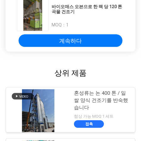
바이오매스 오븐으로 한 팩 당 120 톤
곡물 건조기
MOQ：
1
계속하다
상위 제품
혼성류는 논 400 톤 / 일
쌀 양식 건조기를 반숙했
습니다
협상 가능 MOQ:1 세트
접촉