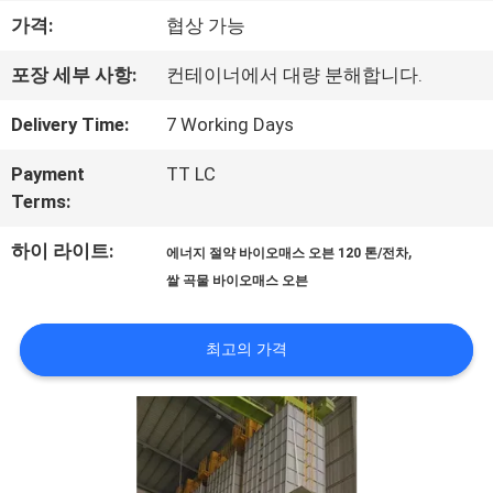
하
가격:
협상 가능
여
포장 세부 사항:
컨테이너에서 대량 분해합니다.
Delivery Time:
7 Working Days
공
Payment
TT LC
장
Terms:
여
하이 라이트:
,
에너지 절약 바이오매스 오븐 120 톤/전차
쌀 곡물 바이오매스 오븐
행
최고의 가격
품
질
관