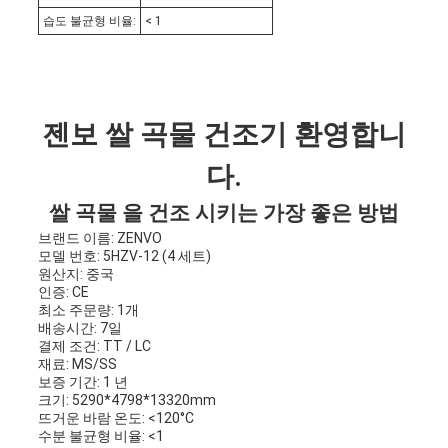
습도 불균형 비율:
< 1
젠보 쌀 곡물 건조기 환영합니
다.
쌀 곡물 을 건조 시키는 가장 좋은 방법
브랜드 이름: ZENVO
모델 번호: 5HZV-12 (4 세트)
원산지: 중국
인증: CE
최소 주문량: 1개
배송시간: 7일
결제 조건: TT / LC
재료: MS/SS
보증 기간: 1 년
크기: 5290*4798*13320mm
뜨거운 바람 온도: <120°C
수분 불균형 비율: <1