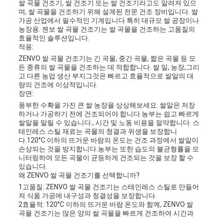
쌀 곡물 건조기, 쌀 건조기 또는 쌀 건조기라고도 알려져 있으
며, 쌀 곡물을 건조하기 위해 설계된 전문 건조 장비입니다. 쌀
가공 산업에서 필수적인 기계입니다.특히 대규모 쌀 공장이나
농장용. 젠보 쌀 곡물 건조기는 쌀 곡물을 건조하는 고품질의
효율적인 솔루션입니다.
적용:
ZENVO 쌀 곡물 건조기는 긴 곡물, 중간 곡물, 짧은 곡물 등 모
든 종류의 쌀 곡물을 건조하는 데 적합합니다. 쌀 밀, 농장,그리
고 다른 농업 생산 부지그것은 빠르고 효율적으로 쌀알의 대
량의 건조에 이상적입니다.
장면:
풍부한 수확을 가진 큰 쌀 농장을 상상해보세요. 쌀알은 저장
하거나 가공하기 전에 건조되어야 합니다.농부는 쉽고 빠르게
쌀알을 말릴 수 있습니다., 시간 및 노동 비용을 절약합니다. 스
테인레스 스틸 재료는 곡물의 청결과 위생을 보장합니
다.120°C 이하의 뜨거운 바람의 온도는 건조 과정에서 쌀알이
손상되는 것을 방지합니다.농부는 또한 습도의 불균형률을 모
니터링하여 모든 곡물이 균등하게 건조되는 것을 보장 할 수
있습니다.
왜 ZENVO 쌀 곡물 건조기를 선택합니까?
1고품질: ZENVO 쌀 곡물 건조기는 스테인레스 스틸로 만들어
져 식품 가공에 내구성과 청결성을 보장합니다.
2효율적: 120°C 이하의 뜨거운 바람 온도와 함께, ZENVO 쌀
곡물 건조기는 많은 양의 쌀 곡물을 빠르게 건조하여 시간과