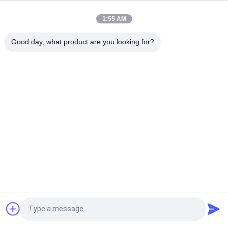
스테인레스 스틸 건조 계층 곡물 건조기 105 톤/전차 지능적이고
뜨거운 공기 난방 방법
1:55 AM
신뢰성 있고 효율적인 건조 시스템을 갖춘 90 톤 당 조량 곡물 건조
Good day, what product are you looking for?
기
모든
쌀 곡물 건조기
배치 곡물 건조기
소형 곡물 건조기
혼합 흐름 건조기
회람 곡물 건조기
휴대용 곡물 건조기
생물 자원 로
CCD 컬러 정렬
견적 요청