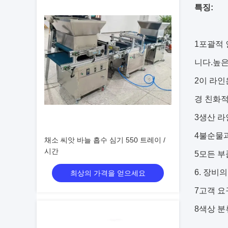
특징:
1포괄적 
니다.높은
2이 라인
경 친화
3생산 라
4불순물과
채소 씨앗 바늘 흡수 심기 550 트레이 /
시간
5모든 부
6. 장비
최상의 가격을 얻으세요
7고객 요
8색상 분