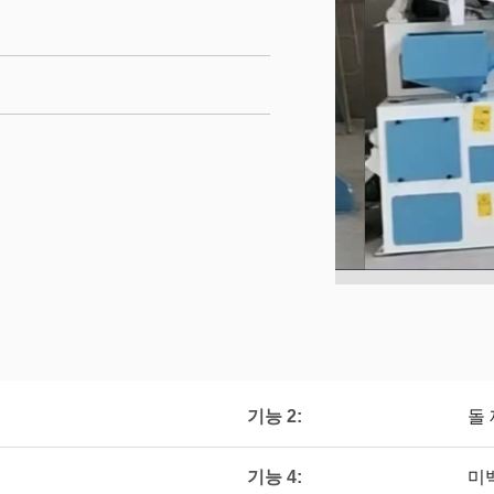
기능 2:
돌
기능 4:
미