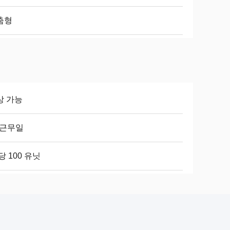
춤형
상 가능
 근무일
당 100 유닛