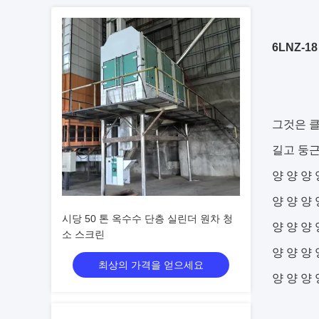
6LNZ-1
그것은 클
길고 둥근 
양 양 양 
양 양 양 
시당 50 톤 옥수수 단층 실린더 원차 청
양 양 양 
소 스크린
양 양 양 
최상의 가격을 얻으세요
양 양 양 