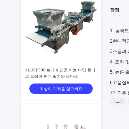
장점
1- 콤팩
2현대적
3소음과 
4. 조작 
시간당 500 트레이 진공 바늘 타입 플러
5. 높은 
그 트레이 씨더 딸기와 토마토
6고품질의
최상의 가격을 얻으세요
7가격은
태그：