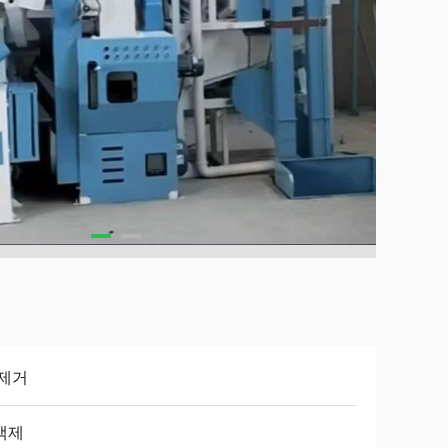
 제거
백제