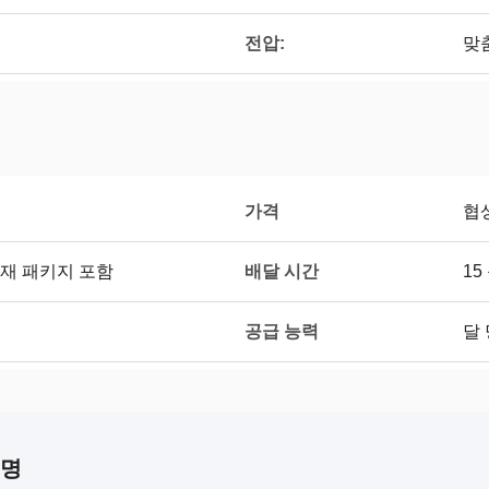
전압:
맞
가격
협
배달 시간
재 패키지 포함
15
공급 능력
달 
설명