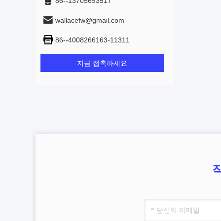
86--13705693517
wallacefw@gmail.com
86--4008266163-11311
지금 접촉하세요