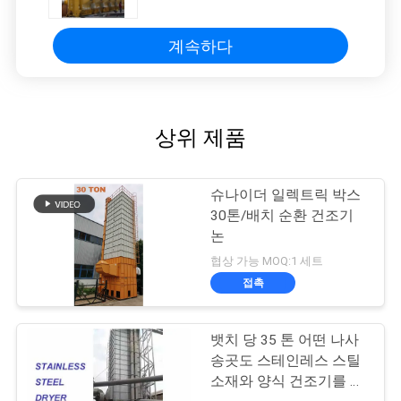
계속하다
상위 제품
슈나이더 일렉트릭 박스
30톤/배치 순환 건조기
논
협상 가능 MOQ:1 세트
접촉
뱃치 당 35 톤 어떤 나사
송곳도 스테인레스 스틸
소재와 양식 건조기를 타