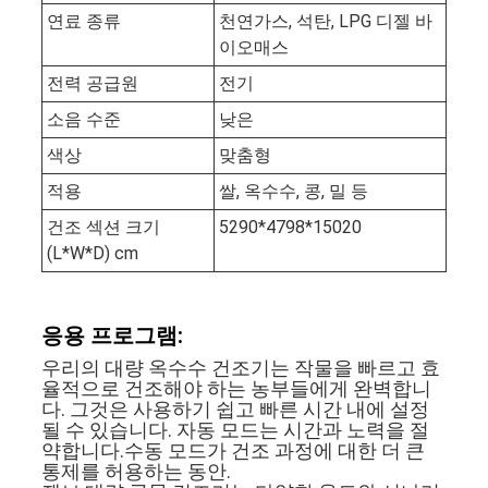
이
연료 종류
천연가스, 석탄, LPG 디젤 바
이오매스
트
전력 공급원
전기
맵
소음 수준
낮은
색상
맞춤형
사
적용
쌀, 옥수수, 콩, 밀 등
건조 섹션 크기
5290*4798*15020
생
(L*W*D) cm
활
보
응용 프로그램:
우리의 대량 옥수수 건조기는 작물을 빠르고 효
호
율적으로 건조해야 하는 농부들에게 완벽합니
다. 그것은 사용하기 쉽고 빠른 시간 내에 설정
정
될 수 있습니다. 자동 모드는 시간과 노력을 절
약합니다.수동 모드가 건조 과정에 대한 더 큰
책
통제를 허용하는 동안.