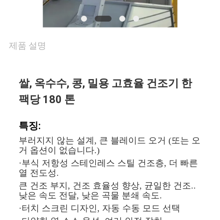
리
연
제품 설명
락
쌀, 옥수수, 콩, 밀용 고효율 건조기 한
주
팩당 180 톤
세
특징:
요
부러지지 않는 설계, 큰 블레이드 오거 (또는 오
거 옵션이 없습니다.)
·부식 저항성 스테인레스 스틸 건조층, 더 빠른
뉴
열 전도성.
스
큰 건조 부지, 건조 효율성 향상, 균일한 건조..
낮은 속도 전달, 낮은 곡물 분쇄 속도.
·터치 스크린 디자인, 자동 수동 모드 선택