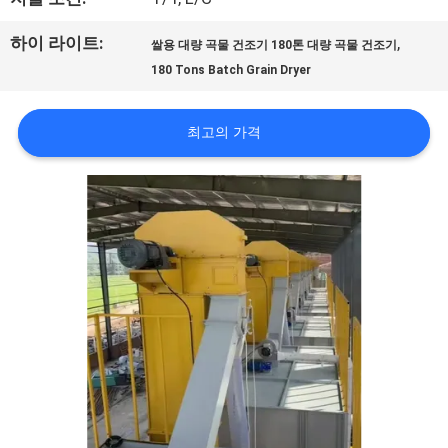
하
하이 라이트:
,
쌀용 대량 곡물 건조기 180톤 대량 곡물 건조기
여
180 Tons Batch Grain Dryer
공
최고의 가격
장
여
행
품
질
관