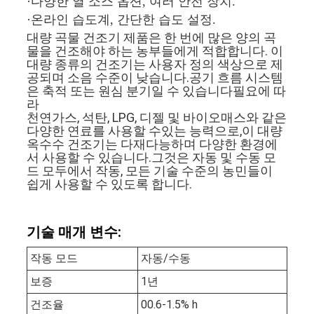
인
·다양한 열 소스 옵션, 여러 안전 장치.
·온라인 습도계, 간단한 습도 설정.
용
대량 곡물 건조기 제품은 한 번에 많은 양의 곡
물을 건조해야 하는 농부들에게 적합합니다. 이
문
대량 종류의 건조기는 사용자 정의 색상으로 제
공되며 소음 수준이 낮습니다.공기 흐름 시스템
은 축적 또는 원심 분기일 수 있습니다필요에 따
을
라
천연가스, 석탄, LPG, 디젤 및 바이오매스와 같은
요
다양한 연료를 사용할 수있는 능력으로,이 대량
옥수수 건조기는 다재다능하며 다양한 환경에
구
서 사용할 수 있습니다.그것은 자동 및 수동 모
드 모두에서 작동, 모든 기술 수준의 농민들이
하
쉽게 사용할 수 있도록 합니다.
세
기술 매개 변수:
요
작동 모드
자동/수동
보증
1년
사
건조율
00.6-1.5% h