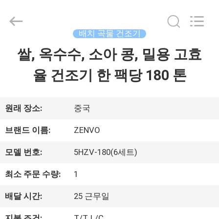
2018
-
2026
ANHUI
배치 곡물 건조기
ZENVO
TECHNOLOGY
쌀, 옥수수, 소아 콩, 밀용 고효
집
CO.,
LTD.
All
율 건조기 한 팩당 180 톤
Rights
제
Reserved.
품
원래 장소:
중국
브랜드 이름:
ZENVO
우
모델 번호:
5HZV-180(6세트)
리
최소 주문 수량:
1
에
배달 시간:
25 근무일
대
지불 조건:
T/T, L/C