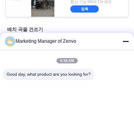
이핑하지 않습니다
협상 가능 MOQ:1개 세트
접촉
배치 곡물 건조기
Marketing Manager of Zenvo
Grain Drying System with 90-Ton Daily Capacity
시간당 30 톤의 곡물 건조기 고효율과 에너지 절감
5:38 AM
씨앗 밀 옥수수 쌀 곡물 건조기 70 톤/배치 용량 뜨거운 공기 온도
Good day, what product are you looking for?
60~130°C 16.603kw
모든
쌀 곡물 건조기
배치 곡물 건조기