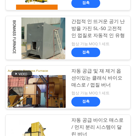
하
접촉
여
간접적 인 뜨거운 공기 난
20
방을 가진 5L-50 고전적
공
인 껍질로 자동적 인 유형
소형 곡물 건조기
장
협상 가능 MOQ:1 세트
접촉
여
행
자동 공급 및 재 제거 옵
션이있는 클래식 바이오
매스로 / 껍질 버너
품
34
협상 가능 MOQ:1 세트
질
접촉
혼합 흐름 건조기
관
자동 공급 바이오 매스로
리
/ 먼지 분리 시스템이 달
린 버너