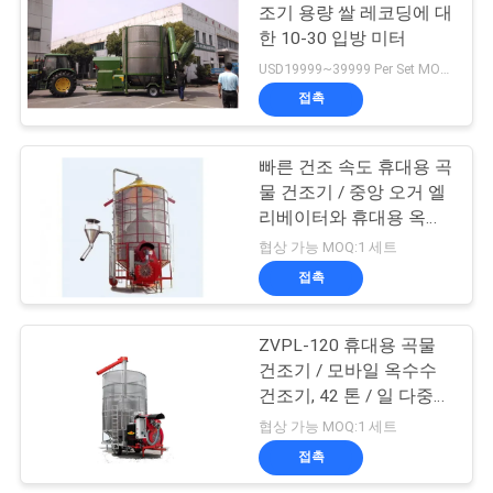
문
조기 용량 쌀 레코딩에 대
한 10-30 입방 미터
을
40
USD19999~39999 Per Set MOQ:1 세트
요
접촉
생물 자원 로
구
빠른 건조 속도 휴대용 곡
하
물 건조기 / 중앙 오거 엘
리베이터와 휴대용 옥수
세
수 건조기
협상 가능 MOQ:1 세트
요
접촉
38
ZVPL-120 휴대용 곡물
사
CCD 컬러 정렬
건조기 / 모바일 옥수수
이
건조기, 42 톤 / 일 다중
연료 선택 사양
협상 가능 MOQ:1 세트
트
접촉
맵