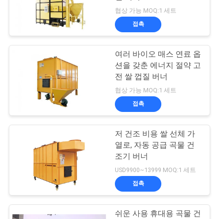
협상 가능 MOQ:1 세트
연
접촉
13
락
여러 바이오 매스 연료 옵
주
회람 곡물 건조기
션을 갖춘 에너지 절약 고
세
전 쌀 껍질 버너
협상 가능 MOQ:1 세트
요
접촉
뉴
저 건조 비용 쌀 선체 가
24
열로, 자동 공급 곡물 건
스
조기 버너
휴대용 곡물 건조기
USD9900~13999 MOQ:1 세트
인
접촉
용
쉬운 사용 휴대용 곡물 건