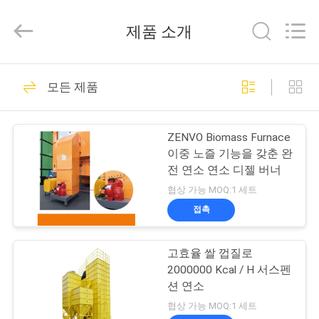
2018
-
2026
제품 소개
ANHUI
ZENVO
TECHNOLOGY
CO.,
집
LTD.
51
All
모든 제품
Rights
Reserved.
쌀 곡물 건조기
제
ZENVO Biomass Furnace
품
이중 노즐 기능을 갖춘 완
전 연소 연소 디젤 버너
협상 가능 MOQ:1 세트
우
접촉
56
리
고효율 쌀 껍질로
에
배치 곡물 건조기
2000000 Kcal / H 서스펜
대
션 연소
협상 가능 MOQ:1 세트