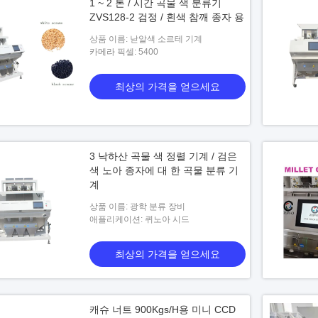
1 ~ 2 톤 / 시간 곡물 색 분류기
ZVS128-2 검정 / 흰색 참깨 종자 용
상품 이름: 낟알색 소르테 기계
카메라 픽셀: 5400
최상의 가격을 얻으세요
3 낙하산 곡물 색 정렬 기계 / 검은
색 노아 종자에 대 한 곡물 분류 기
계
상품 이름: 광학 분류 장비
애플리케이션: 퀴노아 시드
최상의 가격을 얻으세요
캐슈 너트 900Kgs/H용 미니 CCD