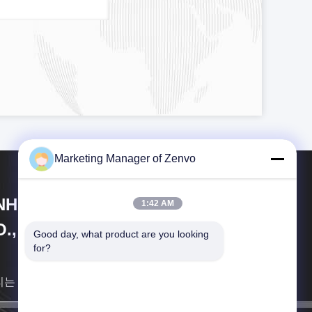
Marketing Manager of Zenvo
NHUI ZENVO TECHNOLOGY
1:42 AM
., LTD
Good day, what product are you looking 
for?
리는 최대한 빨리 당신에 되돌아갈 것입니다.