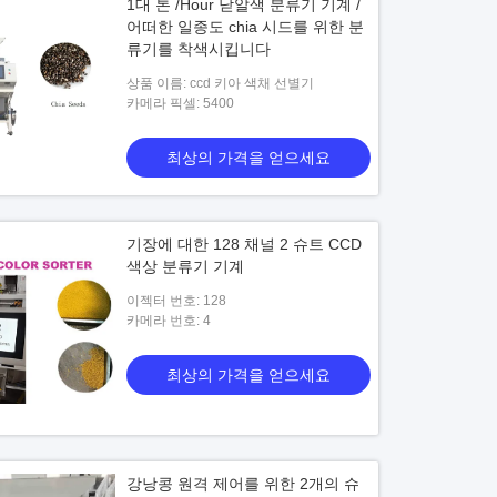
1대 톤 /Hour 낟알색 분류기 기계 /
어떠한 일종도 chia 시드를 위한 분
류기를 착색시킵니다
상품 이름: ccd 키아 색채 선별기
카메라 픽셀: 5400
최상의 가격을 얻으세요
기장에 대한 128 채널 2 슈트 CCD
색상 분류기 기계
이젝터 번호: 128
카메라 번호: 4
최상의 가격을 얻으세요
강낭콩 원격 제어를 위한 2개의 슈